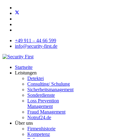
+49 911 – 44 66 599
info@security-first.de
Startseite
Leistungen
Detektei
Consulting/ Schulung
Sicherheitsmanagement
Sonderdienste
Loss Prevention
Management
Fraud Management
Notruf24.de
Über uns
Firmenhistorie
Kompetenz